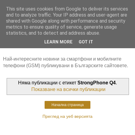
This site uses cookies from Google to deliver its services
and to analyze traffic. Your IP address and user-agent are
shared with Google along with performance and security
metrics to ensure quality of service, generate usage
statistics, and to detect and address abuse.
LEARN MORE
GOT IT
Най-интересните новини за смартфони и мобилните
телефони (GSM) публикувани в Българските сайтовете.
Няма публикации с етикет
StrongPhone Q4
.
Показване на всички публикации
Начална страница
Преглед на уеб версията