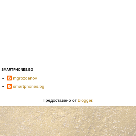
SMARTPHONES.BG
mgrozdanov
smartphones.bg
Предоставено от
Blogger
.