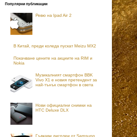
Популярни публикации
Ревю на Ipad Air 2
В Китай, преди коледа пускат Meizu MX2
Покачване цените на акциите на RIM и
Nokia
Музикалният смартфон BBK
Vivo X1 е новия претендент за
най-тънък смартфон в света
Нови официални снимки на
HTC Deluxe DLX
Гъвкави дисплеи от Samsung