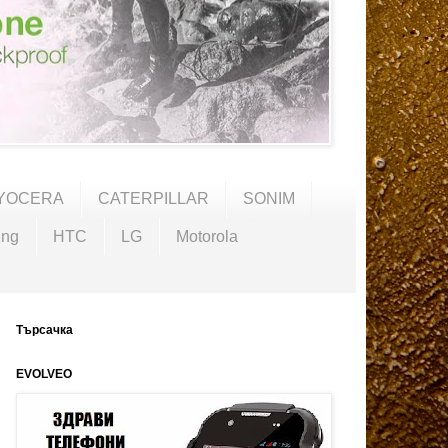
YOCERA
CATERPILLAR
SONIM
ng
HTC
LG
Motorola
Търсачка
EVOLVEO