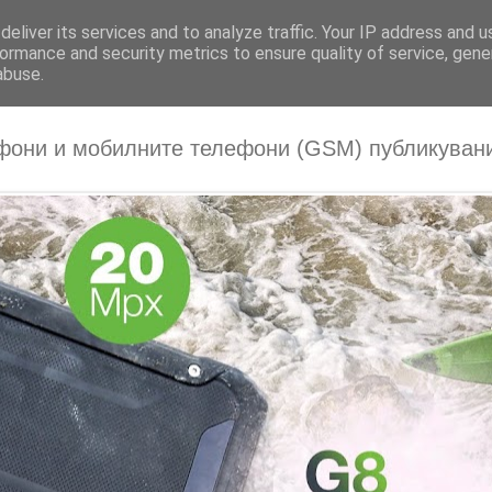
eliver its services and to analyze traffic. Your IP address and 
ormance and security metrics to ensure quality of service, gen
abuse.
фони и мобилните телефони (GSM) публикувани