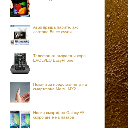
Asus връща парите, ако
лаптопа Ви се счупи
Телефон за възрастни хора
EVOLVEO EasyPhone
Покани за представянето на
смартфона Meizu MX2
Новия смартфон Galaxy A5,
скоро ще е на пазара