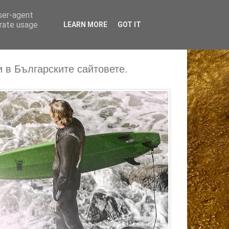
user-agent
erate usage
LEARN MORE
GOT IT
 в Българските сайтовете.