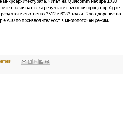
ае микроархитектурата, чипът на Qualcomm набира 1930
орите сравняват тези резултати с мощния процесор Apple
ма резултати съответно 3512 и 6083 точки. Благодарение на
ple A10 по производителност в многопоточен режим.
ентари: