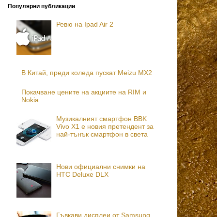
Популярни публикации
Ревю на Ipad Air 2
В Китай, преди коледа пускат Meizu MX2
Покачване цените на акциите на RIM и
Nokia
Музикалният смартфон BBK
Vivo X1 е новия претендент за
най-тънък смартфон в света
Нови официални снимки на
HTC Deluxe DLX
Гъвкави дисплеи от Samsung