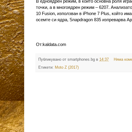
В едноядрен режим, в който основна роля игр
точки, а в многоядрен режим – 6207. Анализат
10 Fusion, използван в iPhone 7 Plus, който и
осемте си ядра, Snapdragon 835 изпреварва Ap
От:kaldata.com
Публикувано от
smartphones.bg
в
14:37
Няма ком
Етикети:
Moto Z (2017)