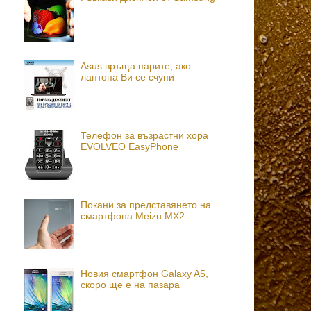
Asus връща парите, ако
лаптопа Ви се счупи
Телефон за възрастни хора
EVOLVEO EasyPhone
Покани за представянето на
смартфона Meizu MX2
Новия смартфон Galaxy A5,
скоро ще е на пазара