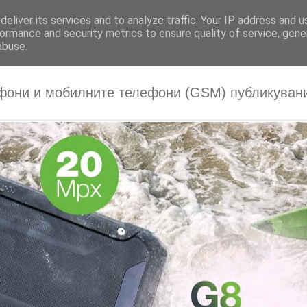
eliver its services and to analyze traffic. Your IP address and 
ormance and security metrics to ensure quality of service, gen
abuse.
фони и мобилните телефони (GSM) публикувани