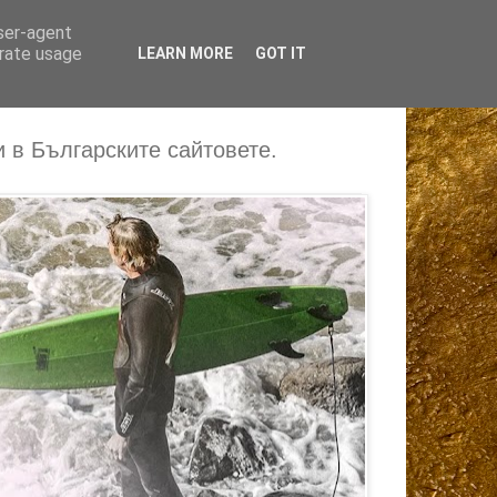
user-agent
erate usage
LEARN MORE
GOT IT
 в Българските сайтовете.