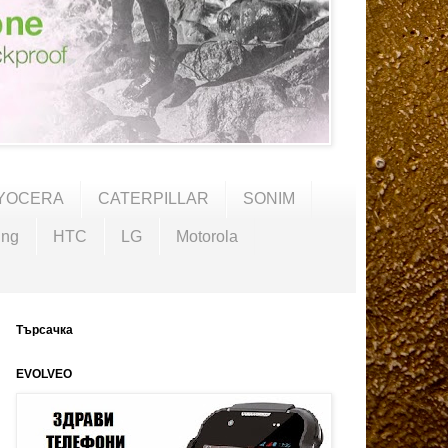
YOCERA
CATERPILLAR
SONIM
ng
HTC
LG
Motorola
Търсачка
EVOLVEO