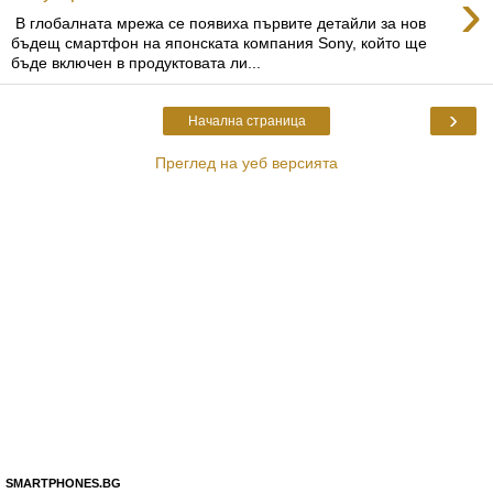
›
В глобалната мрежа се появиха първите детайли за нов
бъдещ смартфон на японската компания Sony, който ще
бъде включен в продуктовата ли...
›
Начална страница
Преглед на уеб версията
SMARTPHONES.BG