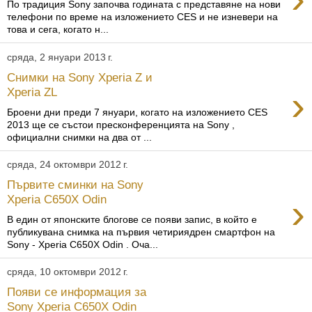
По традиция Sony започва годината с представяне на нови
телефони по време на изложението CES и не изневери на
това и сега, когато н...
сряда, 2 януари 2013 г.
Снимки на Sony Xperia Z и
›
Xperia ZL
Броени дни преди 7 януари, когато на изложението CES
2013 ще се състои пресконференцията на Sony ,
официални снимки на два от ...
сряда, 24 октомври 2012 г.
Първите сминки на Sony
›
Xperia C650X Odin
В един от японските блогове се появи запис, в който е
публикувана снимка на първия четириядрен смартфон на
Sony - Xperia C650X Odin . Оча...
сряда, 10 октомври 2012 г.
Появи се информация за
Sony Xperia C650X Odin