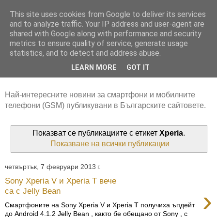
This site uses cookies from Google to deliver its services
and to analyze traffic. Your IP address and user-agent are
shared with Google along with performance and security
metrics to ensure quality of service, generate usage
statistics, and to detect and address abuse.
LEARN MORE
GOT IT
Най-интересните новини за смартфони и мобилните
телефони (GSM) публикувани в Българските сайтовете.
Показват се публикациите с етикет
Xperia
.
Показване на всички публикации
четвъртък, 7 февруари 2013 г.
Sony Xperia V и Xperia Т вече
›
са с Jelly Bean
Смартфоните на Sony Xperia V и Xperia Т получиха ъпдейт
до Android 4.1.2 Jelly Bean , както бе обещано от Sony , с