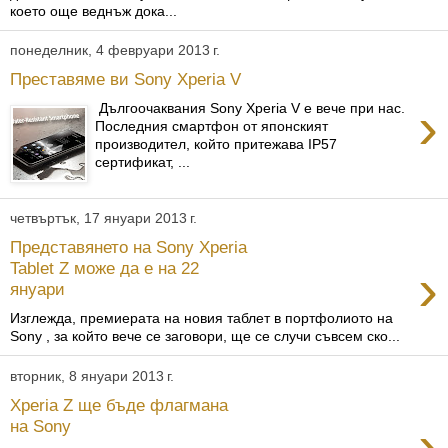
което още веднъж дока...
понеделник, 4 февруари 2013 г.
Преставяме ви Sony Xperia V
›
Дългоочаквания Sony Xperia V е вече при нас.
Последния смартфон от японският
производител, който притежава IP57
сертификат, ...
четвъртък, 17 януари 2013 г.
Представянето на Sony Xperia
›
Tablet Z може да е на 22
януари
Изглежда, премиерата на новия таблет в портфолиото на
Sony , за който вече се заговори, ще се случи съвсем ско...
вторник, 8 януари 2013 г.
Xperia Z ще бъде флагмана
›
на Sony