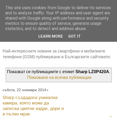
This site uses cookies from Google to deliver its services
and to analyze traffic. Your IP address and user-agent are
shared with Google along with performance and security
metrics to ensure quality of service, generate usage
statistics, and to detect and address abuse.
LEARN MORE
GOT IT
Най-интересните новини за смартфони и мобилните
телефони (GSM) публикувани в Българските сайтовете.
Показват се публикациите с етикет
Sharp LZ0P420A
.
Показване на всички публикации
събота, 22 ноември 2014 г.
Sharp създадоха уникална
камера, която може да
записва цветни кадри, дори и
в пълен мрак