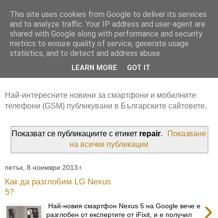
This site uses cookies from Google to deliver its services
and to analyze traffic. Your IP address and user-agent are
shared with Google along with performance and security
metrics to ensure quality of service, generate usage
statistics, and to detect and address abuse.
LEARN MORE
GOT IT
Най-интересните новини за смартфони и мобилните
телефони (GSM) публикувани в Българските сайтовете.
Показват се публикациите с етикет
repair
.
Показване
на всички публикации
петък, 8 ноември 2013 г.
Как да разглобим LG Nexus
5?
›
Най-новия смартфон Nexus 5 на Google вече е
разглобен от експертите от iFixit, и е получил