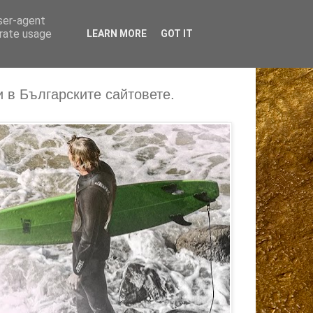
user-agent
erate usage
LEARN MORE
GOT IT
 в Българските сайтовете.