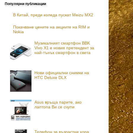
Популярни публикации
В Китай, преди коледа пускат Meizu MX2
Покачване цените на акциите на RIM и
Nokia
Музикалният смартфон BBK
Vivo X1 е новия претендент за
най-тънък смартфон в света
Нови официални снимки на
HTC Deluxe DLX
Asus връща парите, ако
лаптопа Ви се счупи
Телефон за възрастни хора