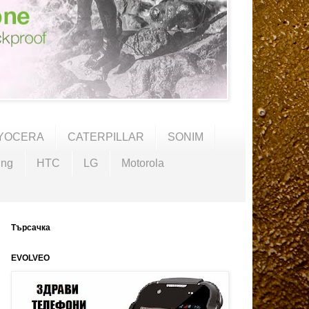
YOCERA
CATERPILLAR
SONIM
ng
HTC
LG
Motorola
Търсачка
EVOLVEO