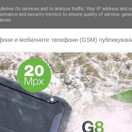
eliver its services and to analyze traffic. Your IP address and 
ormance and security metrics to ensure quality of service, gen
abuse.
фони и мобилните телефони (GSM) публикувани