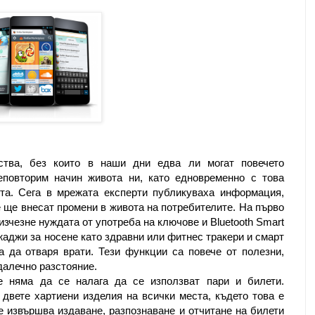
ства, без които в наши дни едва ли могат повечето
еповторим начин живота ни, като едновременно с това
та. Сега в мрежата експерти публикуваха информация,
е ще внесат промени в живота на потребителите. На първо
 изчезне нуждата от употреба на ключове
и Bluetooth Smart
жаджи за носене като здравни или фитнес тракери и смарт
ва да отваря врати
. Тези функции са повече от полезни,
далечно разстояние.
е няма да се налага да се използват пари и билети.
 двете хартиени изделия на всички места, където това е
 извършва издаване, разпознаване и отчитане на билети