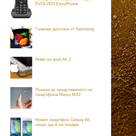
EVOLVEO EasyPhone
Гъвкави дисплеи от Samsung
Ревю на Ipad Air 2
Покани за представянето на
смартфона Meizu MX2
Новия смартфон Galaxy A5,
скоро ще е на пазара