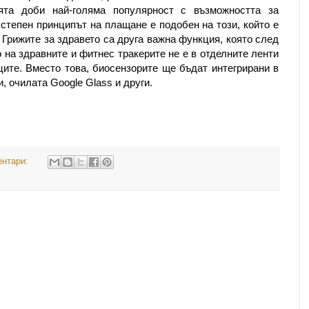
ята доби най-голяма популярност с възможността за
 степен принципът на плащане е подобен на този, който е
 Грижите за здравето са друга важна функция, която след
на здравните и фитнес тракерите не е в отделните ленти
ците. Вместо това, биосензорите ще бъдат интегрирани в
, очилата Google Glass и други.
ентари: