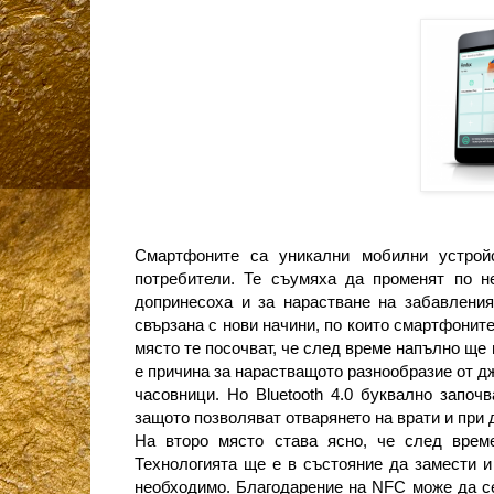
Смартфоните са уникални мобилни устрой
потребители. Те съумяха да променят по н
допринесоха и за нарастване на забавления
свързана с нови начини, по които смартфонит
място те посочват, че след време напълно ще
е причина за нарастващото разнообразие от д
часовници. Но Bluetooth 4.0 буквално започ
защото позволяват отварянето на врати и при 
На второ място става ясно, че след врем
Технологията ще е в състояние да замести и
необходимо. Б
лагодарение на NFC може да се