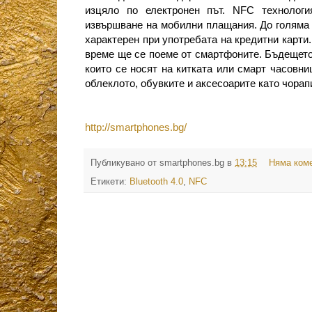
изцяло по електронен път. NFC технологи
извършване на мобилни плащания
. До голяма
характерен при употребата на кредитни карти.
време ще се поеме от смартфоните.
Бъдещето 
които се носят на китката или смарт часовни
облеклото, обувките и аксесоарите като чорапи
http://smartphones.bg/
Публикувано от
smartphones.bg
в
13:15
Няма ком
Етикети:
Bluetooth 4.0
,
NFC