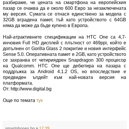
разбираме, че цената на смартфона на европейския
пазар се очаква да е около 600 Евро за незаключената
му версия. Сумата се отнася единствено за модела с
32GB
вградена памет, тъй като устройството с 64
GB
няма да може да бъде купено в Европа.
Най-атрактивните спецификации на
HTC
О
ne
са 4,7-
инчовия
Full HD
дисплей с плътност от 469
ppi,
който е
допълнен от
Gorilla Glass
2 покритие и новия интерфейс
Sense 5.0.
Оперативната памет е 2
GB,
като устройството
се захранва от четириядрен
Snapdragon 300
процесор
на
Qualcomm. HTC One
ще дебютира на пазара с
поддръжка за
Android 4.1.2 OS,
но впоследствие е
предвиден ъпдейт към най-новата версия на
платформата.
От: http://www.digital.bg
Още по темата
тук
smartphones.bg
в
17:39