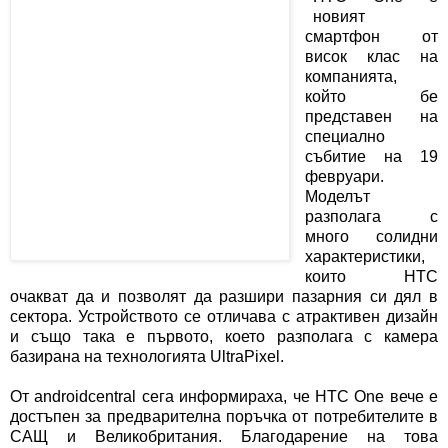
новият
смартфон от
висок клас на
компанията,
който бе
представен на
специално
събитие на 19
февруари.
Моделът
разполага с
много солидни
характеристики,
които НТС
очакват да и позволят да разшири пазарния си дял в
сектора. Устройството се отличава с атрактивен дизайн
и също така е първото, което разполага с камера
базирана на технологията
UltraPixel.
O
т
androidcentral
сега информираха, че НТС
One
вече е
достъпен за предварителна поръчка от потребителите в
САЩ и Великобритания. Благодарение на това