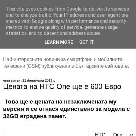
This site uses cookies from Google to deliver its services
and to analyze traffic. Your IP address and user-agent are
shared with Google along with performance and security
metrics to ensure quality of service, generate usage
statistics, and to detect and address abuse.
LEARN MORE
GOT IT
Най-интересните новини за смартфони и мобилните
телефони (GSM) публикувани в Българските сайтовете.
четвъртък, 21 февруари 2013 г.
Цената на HTC One ще е 600 Eвро
Това ще е цената на незаключената му
версия и се отнася единствено за модела с
32GB
вградена памет.
НТС
One
е