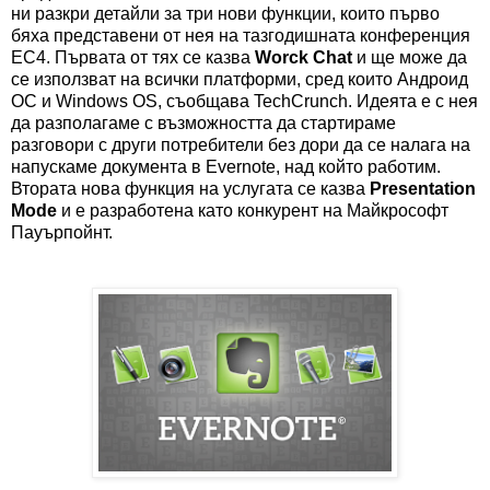
ни разкри детайли за три нови функции, които първо
бяха представени от нея на тазгодишната конференция
EC4. Първата от тях се казва
Worck Chat
и ще може да
се използват на всички платформи, сред които Андроид
ОС и Windows OS, съобщава TechCrunch. Идеята е с нея
да разполагаме с възможността да стартираме
разговори с други потребители без дори да се налага на
напускаме документа в Evernote, над който работим.
Втората нова функция на услугата се казва
Presentation
Mode
и е разработена като конкурент на Майкрософт
Пауърпойнт.