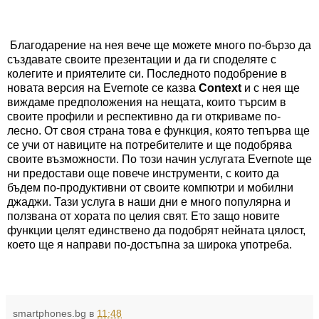
Благодарение на нея вече ще можете много по-бързо да
създавате своите презентации и да ги споделяте с
колегите и приятелите си. Последното подобрение в
новата версия на Evernote се казва
Context
и с нея ще
виждаме предположения на нещата, които търсим в
своите профили и респективно да ги откриваме по-
лесно. От своя страна това е функция, която тепърва ще
се учи от навиците на потребителите и ще подобрява
своите възможности. По този начин услугата Evernote ще
ни предостави още повече инструменти, с които да
бъдем по-продуктивни от своите компютри и мобилни
джаджи. Тази услуга в наши дни е много популярна и
ползвана от хората по целия свят. Ето защо новите
функции целят единствено да подобрят нейната цялост,
което ще я направи по-достъпна за широка употреба.
smartphones.bg
в
11:48