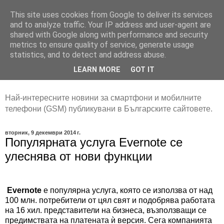
This site uses cookies from Google to deliver its services
and to analyze traffic. Your IP address and user-agent are
shared with Google along with performance and security
metrics to ensure quality of service, generate usage
statistics, and to detect and address abuse.
LEARN MORE
GOT IT
Най-интересните новини за смартфони и мобилните
телефони (GSM) публикувани в Българските сайтовете.
вторник, 9 декември 2014 г.
Популярната услуга Evernote се
улеснява от нови функции
Еvernote
е популярна услуга, която се използва от над
100 млн. потребители от цял свят и подобрява работата
на 16 хил. представители на бизнеса, възползващи се
предимствата на платената ѝ версия. Сега компанията