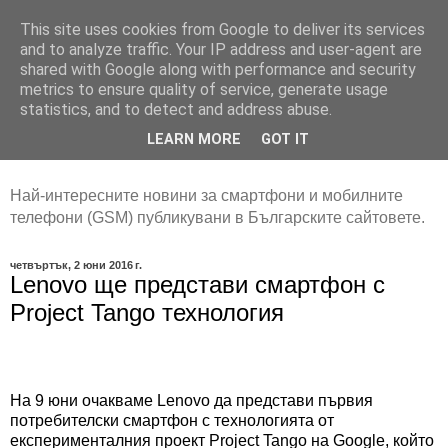
This site uses cookies from Google to deliver its services
and to analyze traffic. Your IP address and user-agent are
shared with Google along with performance and security
metrics to ensure quality of service, generate usage
statistics, and to detect and address abuse.
LEARN MORE
GOT IT
Най-интересните новини за смартфони и мобилните
телефони (GSM) публикувани в Българските сайтовете.
четвъртък, 2 юни 2016 г.
Lenovo ще представи смартфон с
Project Tango технология
На 9 юни очакваме Lenovo да представи първия
потребителски смартфон с технологията от
експерименталния проект Project Tango на Google, който