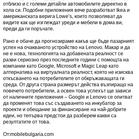
отблизо и с големи детайли автомобилите директно в
хола си. Подобни приложения вече разработват Ikea и
американската верига Lowe’s, които позволяват да
видите как ще изглеждат уреди и мебели в дома ви,
преди да ги поръчате.
Рано е обаче да прогнозираме какъв ще бъде пазарният
успех на очакваното устройство на Lenovo. Макар и да
не е нова, технологията на добавената реалност се
разви сериозно през последните години с помощта на
компании като Google, Microsoft и Magic Leap като
алтернатива на виртуалната реалност, която не изисква
откъсването на потребителите от обкръжаващата ги
среда. От друга страна размерът действа възпиращо на
повечето потребители, а освен това успехът ще зависи
от наличните приложения – Google и Lenovo се опитват
да променят това със създаването на инкубатор за
проекти и обещание за финансиране на най-добрите
идеи, но тепърва предстои да разберем какви са
резултатите от това.
Oт:mobilebulgaria.com