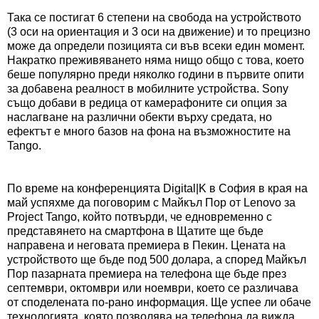
Така се постигат 6 степени на свобода на устройството
(3 оси на ориентация и 3 оси на движение) и то прецизно
може да определи позицията си във всеки един момент.
Накратко преживяването няма нищо общо с това, което
беше популярно преди няколко години в първите опити
за добавена реалност в мобилните устройства. Sony
също добави в редица от камерафоните си опция за
наслагване на различни обекти върху средата, но
ефектът е много базов на фона на възможностите на
Tango.
По време на конференцията Digital|K в София в края на
май успяхме да поговорим с Майкъл Пор от Lenovo за
Project Tango, който потвърди, че едновременно с
представянето на смартфона в Щатите ще бъде
направена и неговата премиера в Пекин. Цената на
устройството ще бъде под 500 долара, а според Майкъл
Пор пазарната премиера на телефона ще бъде през
септември, октомври или ноември, което се различава
от споделената по-рано информация. Ще успее ли обаче
технологията, която позволява на телефона да вижда,