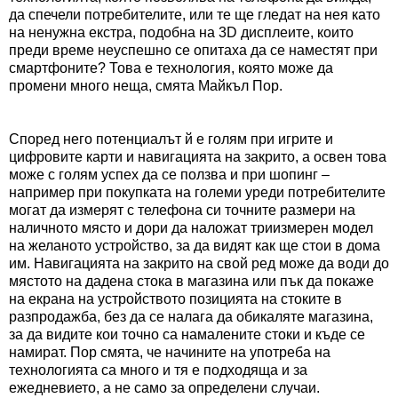
да спечели потребителите, или те ще гледат на нея като
на ненужна екстра, подобна на 3D дисплеите, които
преди време неуспешно се опитаха да се наместят при
смартфоните? Това е технология, която може да
промени много неща, смята Майкъл Пор.
Според него потенциалът й е голям при игрите и
цифровите карти и навигацията на закрито, а освен това
може с голям успех да се ползва и при шопинг –
например при покупката на големи уреди потребителите
могат да измерят с телефона си точните размери на
наличното място и дори да наложат триизмерен модел
на желаното устройство, за да видят как ще стои в дома
им. Навигацията на закрито на свой ред може да води до
мястото на дадена стока в магазина или пък да покаже
на екрана на устройството позицията на стоките в
разпродажба, без да се налага да обикаляте магазина,
за да видите кои точно са намалените стоки и къде се
намират. Пор смята, че начините на употреба на
технологията са много и тя е подходяща и за
ежедневието, а не само за определени случаи.