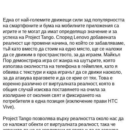
Една от най-големите движещи сили зад популярността
на смартфоните и бума на мобилните приложения са
игрите и те могат да имат определящо значение и за
успеха на Project Tango. Според Lenovo добавената
реалност ще промени начина, по който се забавляваме,
тъй като вместо да стоим на едно място, ще се наложи
да се движим в пространството, за да играем. Майкъл
Пор демонстрира игра от жанра на шутърите, която
използва околността на телефона в геймплея, като я
обвива с текстури и кара играчът да се движи наоколо,
за да атакува враговете и да се крие от тях. Това е
коренно различно от виртуалната реалност, която в
общия случай изисква поставянето на очила за
изолиране от околния свят и фиксирането на
потребителя в една позиция (изключение прави HTC
Vive).
Project Tango позволява върху реалността около нас да
се наложат обекти от виртуалната реалност, така че