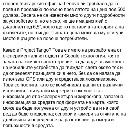
според българския офис на Lenovo би трябвало да се
появи в продажба по-късно през лятото на цена под 500
долара. Засега не са известни много други подробности
за устройството, но е ясно, че ще има дисплей с
диагонал под 6,5”, което ще го постави в категорията на
фаблетите, но пък достъпната цена може да му осигури
място в ръцете на повече потребители.
Какво е Project Tango? Това е името на разработена от
експерименталния отдел на Google технология, която
залага на компютърното зрение, за да даде възможност
на мобилните устройства да “виждат” света около тях и
да определят позицията си в него, без да се налага да
използват GPS или други средства за локализиране.
Това се постига, като се комбинират данни от различни
източници – визуални маркери от околността с
информация от акселерометъра и жироскопа; запазена
информация за средата под формата на карта, която
може да бъде получена от други устройства и на свой
ред да бъде споделена; сензори и камери за отчитане на
дълбочина и определяне на разстояние, размери и
повърхности в средата.