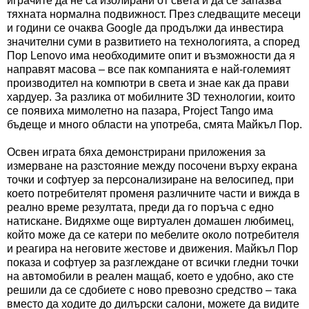
играчите да не са изолирани от света и да се запазва
тяхната нормална подвижност. През следващите месеци
и години се очаква Google да продължи да инвестира
значителни суми в развитието на технологията, а според
Пор Lenovo има необходимите опит и възможности да я
направят масова – все пак компанията е най-големият
производител на компютри в света и знае как да прави
хардуер. За разлика от мобилните 3D технологии, които
се появиха мимолетно на пазара, Project Tango има
бъдеще и много области на употреба, смята Майкъл Пор.
Освен играта бяха демонстрирани приложения за
измерване на разстояние между посочени върху екрана
точки и софтуер за персонализиране на велосипед, при
което потребителят променя различните части и вижда в
реално време резултата, преди да го поръча с едно
натискане. Видяхме още виртуален домашен любимец,
който може да се катери по мебелите около потребителя
и реагира на неговите жестове и движения. Майкъл Пор
показа и софтуер за разглеждане от всички гледни точки
на автомобили в реален мащаб, което е удобно, ако сте
решили да се сдобиете с ново превозно средство – така
вместо да ходите до дилърски салони, можете да видите