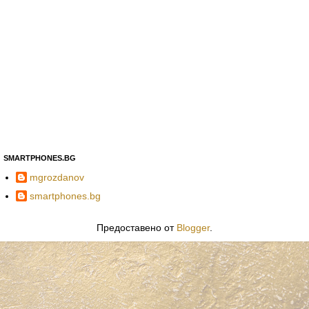
SMARTPHONES.BG
mgrozdanov
smartphones.bg
Предоставено от
Blogger
.