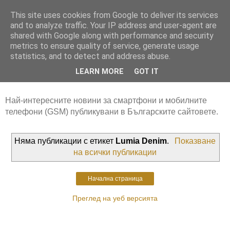
This site uses cookies from Google to deliver its services
and to analyze traffic. Your IP address and user-agent are
shared with Google along with performance and security
metrics to ensure quality of service, generate usage
statistics, and to detect and address abuse.
LEARN MORE
GOT IT
Най-интересните новини за смартфони и мобилните
телефони (GSM) публикувани в Българските сайтовете.
Няма публикации с етикет
Lumia Denim
.
Показване
на всички публикации
Начална страница
Преглед на уеб версията