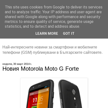
This site uses cookies from Google to deliver its services
and to analyze traffic. Your IP address and user-agent are
shared with Google along with performance and security
metrics to ensure quality of service, generate usage
statistics, and to detect and address abuse.
LEARN MORE
GOT IT
Най-интересните новини за смартфони и мобилните
телефони (GSM) публикувани в Българските сайтовете.
неделя, 30 март 2014 г.
Новия Motorola Moto G Forte