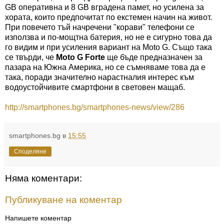
GB оперативна и 8 GB вградена памет, но усилена за
хората, които предпочитат по екстемен начин на живот.
При повечето тъй начречени "корави" телефони се
използва и по-мощтна батерия, но не е сигурно това да
го видим и при усиления вариант на Moto G. Също така
се твърди, че
Moto G Forte
ще бъде предназначен за
пазара на Южна Америка, но се съмняваме това да е
така, поради значително нарастналия интерес към
водоустойчивите смартфони в световен мащаб.
http://smartphones.bg/smartphones-news/view/286
smartphones.bg
в
15:55
Споделяне
Няма коментари:
Публикуване на коментар
Напишете коментар