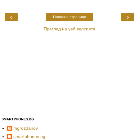
‹
›
Начална страница
Преглед на уеб версията
SMARTPHONES.BG
mgrozdanov
smartphones.bg